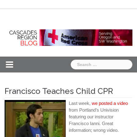
Skip
Chapter
Chapter
to
One
Two
content
Search
for:
Francisco Teaches Child CPR
Last week,
we posted a video
from Portland’s Univision
featuring our instructor
Francisco Ianni. Great
information; wrong video.